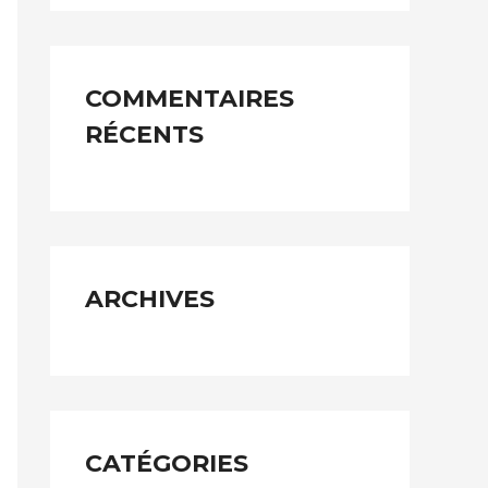
h
e
COMMENTAIRES
r
RÉCENTS
c
h
e
r
ARCHIVES
:
CATÉGORIES