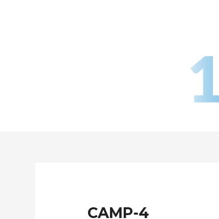
Aller
au
contenu
CAMP-4