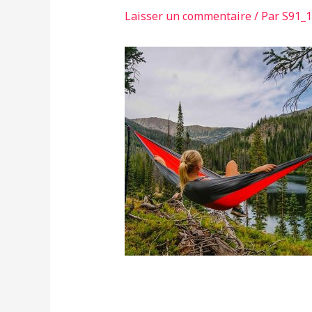
Laisser un commentaire
/ Par
S91_