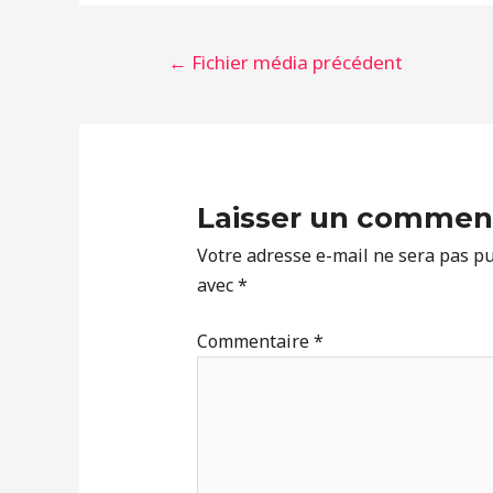
Navigation
←
Fichier média précédent
de
l’article
Laisser un commen
Votre adresse e-mail ne sera pas pu
avec
*
Commentaire
*