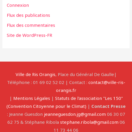
Connexion
Flux des publications
Flux des commentaires
Site de WordPress-FR
Ville de Ris Orangis
, Place du Général De Gaulle|
Téléphone : 01 69 02 52 02 | Contact :
contact@ville-ris-
orangis.fr
|
Mentions Légales
|
Statuts de l'association "Les 150"
(Convention Citoyenne pour le Climat)
|
Contact Presse
: Jeanne Guesdon
jeanneguesdon.jg@gmail.com
06 30 07
62 75 & Stéphane Ribola
stephane.ribola@gmail.com
06
11 73 44 06