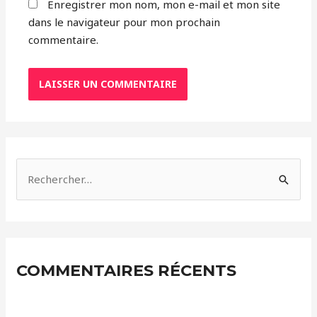
Enregistrer mon nom, mon e-mail et mon site
dans le navigateur pour mon prochain
commentaire.
R
e
c
h
e
COMMENTAIRES RÉCENTS
r
c