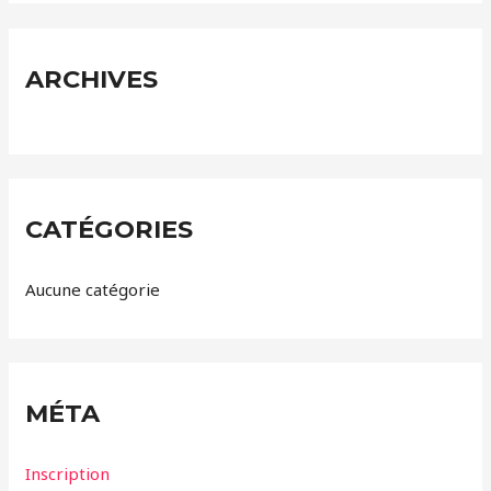
h
e
r
ARCHIVES
:
CATÉGORIES
Aucune catégorie
MÉTA
Inscription