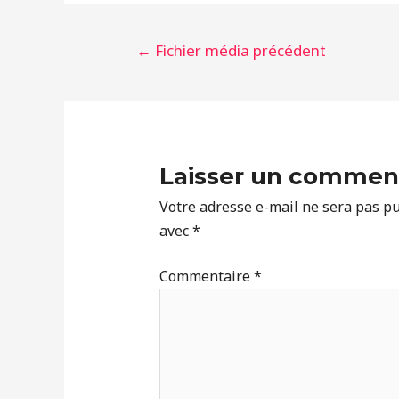
Navigation
←
Fichier média précédent
de
l’article
Laisser un commen
Votre adresse e-mail ne sera pas pu
avec
*
Commentaire
*