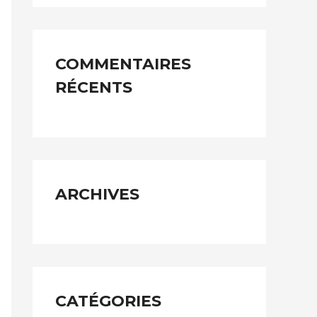
h
e
COMMENTAIRES
r
RÉCENTS
c
h
e
r
ARCHIVES
:
CATÉGORIES