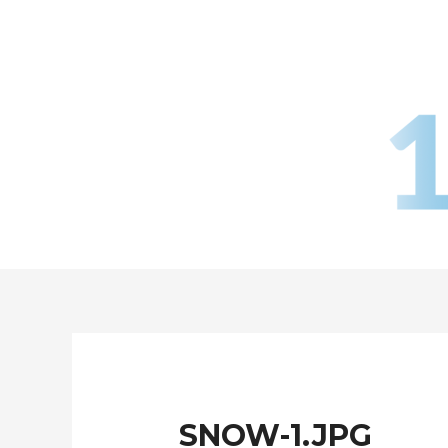
Aller
au
contenu
SNOW-1.JPG